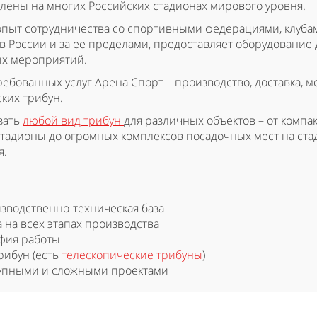
лены на многих Российских стадионах мирового уровня.
пыт сотрудничества со спортивными федерациями, клуба
в России и за ее пределами, предоставляет оборудование 
ых мероприятий.
ебованных услуг Арена Спорт – производство, доставка, м
ких трибун.
зать
любой вид трибун
для различных объектов – от компа
тадионы до огромных комплексов посадочных мест на ст
я.
зводственно-техническая база
 на всех этапах производства
фия работы
рибун (есть
телескопические трибуны
)
рупными и сложными проектами