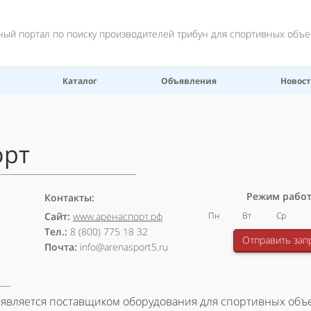
й портал по поиску производителей трибун для спортивных объе
Каталог
Объявления
Новос
орт
Режим рабо
Контакты:
Сайт:
www.аренаспорт.рф
Пн
Вт
Ср
Тел.:
8 (800) 775 18 32
Отправить зап
Почта:
info@arenasport5.ru
является поставщиком оборудования для спортивных объе