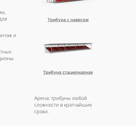
ми,
для
Трибуна с навесом
онтаж и
ктных
адионы
Трибуна стационарная
Арена: трибуны любой
сложности в кратчайшие
сроки.