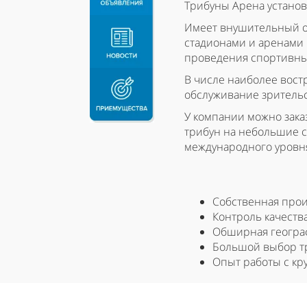
Трибуны Арена установ
Имеет внушительный о
стадионами и аренами 
проведения спортивн
В числе наиболее востр
обслуживание зрительс
У компании можно зака
трибун на небольшие с
международного уровн
Собственная прои
Контроль качества
Обширная геогра
Большой выбор т
Опыт работы с к