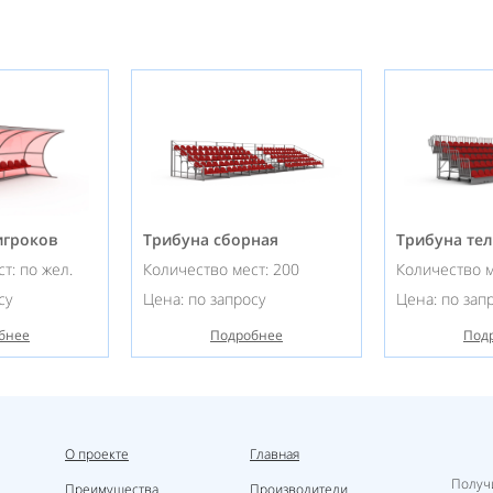
игроков
Трибуна сборная
Трибуна те
т: по жел.
Количество мест: 200
Количество м
су
Цена: по запросу
Цена: по зап
бнее
Подробнее
Под
О проекте
Главная
Получ
Преимущества
Производители