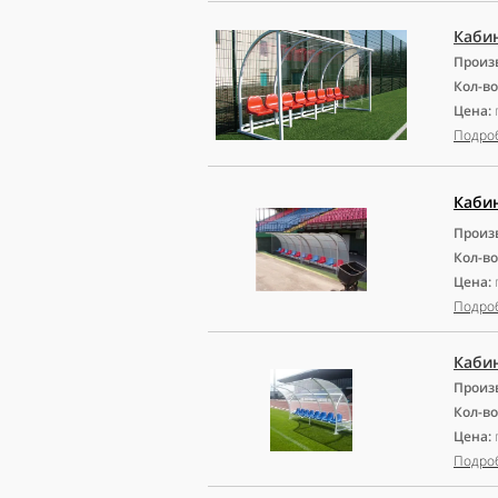
Каби
Произ
Кол-во
Цена:
Подро
Каби
Произ
Кол-во
Цена:
Подро
Кабин
Произ
Кол-во
Цена:
Подро