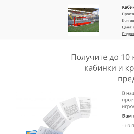
Кабин
Произ
Кол-во
Цена:
Подро
Получите до 10
кабинки и кр
пре
В на
прои
игро
Вам 
- на