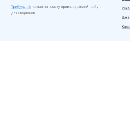
Трибуны.рф
портал по поиску производителей трибун
Рекл
для стадионов.
Вака
Конт